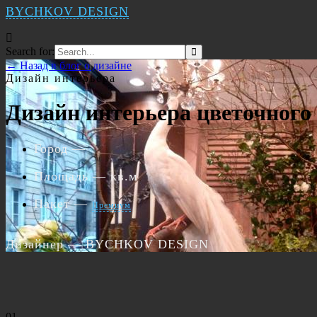
BYCHKOV DESIGN
Search for:
← Назад в блог о дизайне
Дизайн интерьера
Дизайн интерьера цветочного 
Город
—
Площадь
— кв.м
Пакет
—
Премиум
Дизайнер
— BYCHKOV DESIGN
01