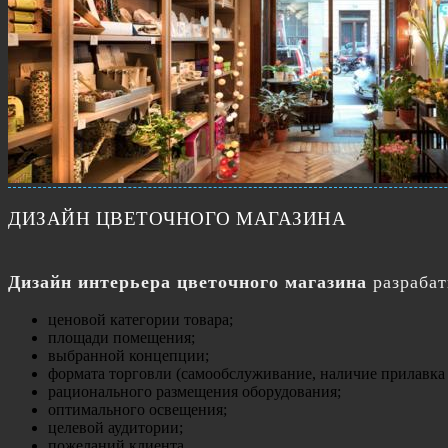
ДИЗАЙН ЦВЕТОЧНОГО МАГАЗИНА
Дизайн интерьера цветочного магазина
разрабат
ценовой категории товара;
площади помещения;
выбранной концепции;
формата торговли (самообслуживание, наличие прилавка
рационального размещения оборудования;
оптимального освещения;
целевой аудитории;
пожеланий клиента.