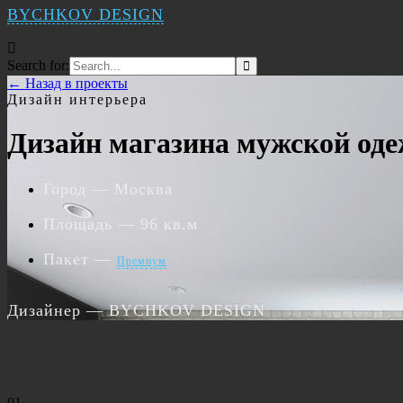
BYCHKOV DESIGN
Search for:
← Назад в проекты
Дизайн интерьера
Дизайн магазина мужской од
Город
— Москва
Площадь
— 96 кв.м
Пакет
—
Премиум
Дизайнер
— BYCHKOV DESIGN
01