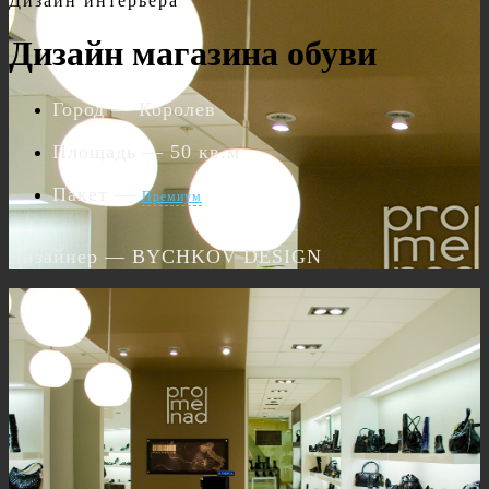
Дизайн интерьера
Дизайн магазина обуви
Город
— Королев
Площадь
— 50 кв.м
Пакет
—
Премиум
Дизайнер
— BYCHKOV DESIGN