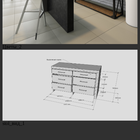
Цветы_2
stol_вид_1