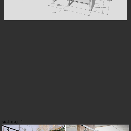
stol_вид_1