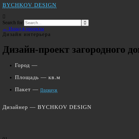
BYCHKOV DESIGN
Search for:
← Назад в проекты
Дизайн интерьера
Дизайн-проект загородного д
Город
—
Площадь
— кв.м
Пакет
—
Премиум
Дизайнер
— BYCHKOV DESIGN
01